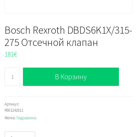
Bosch Rexroth DBDS6K1X/315-
275 Отсечной клапан
181
€
Количество
В Корзину
Bosch
Rexroth
DBDS6K1X/315-
275
Артикул:
R901242811
Отсечной
Метка:
Гидравлика
клапан