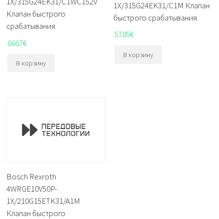
1X/315G24EK31/C1WC152V
1X/315G24EK31/C1M Клапан
Клапан быстрого
быстрого срабатывания
срабатывания
5785
€
6667
€
В корзину
В корзину
Bosch Rexroth
4WRGE10V50P-
1X/210G15ETK31/A1M
Клапан быстрого