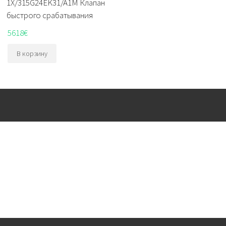
1X/315G24EK31/A1M Клапан
быстрого срабатывания
5618
€
В корзину