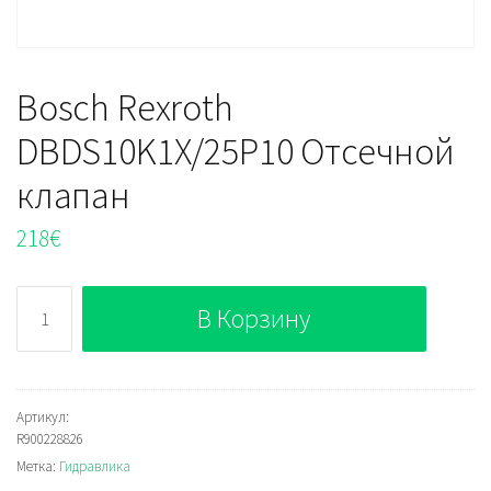
Bosch Rexroth
DBDS10K1X/25P10 Отсечной
клапан
218
€
Количество
В Корзину
Bosch
Rexroth
DBDS10K1X/25P10
Отсечной
Артикул:
R900228826
клапан
Метка:
Гидравлика