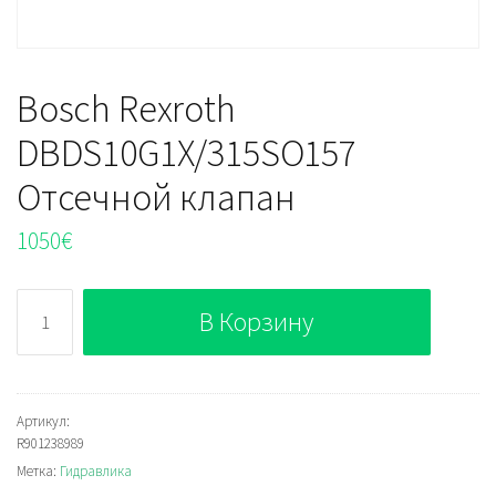
Bosch Rexroth
DBDS10G1X/315SO157
Отсечной клапан
1050
€
Количество
В Корзину
Bosch
Rexroth
DBDS10G1X/315SO157
Отсечной
Артикул:
R901238989
клапан
Метка:
Гидравлика