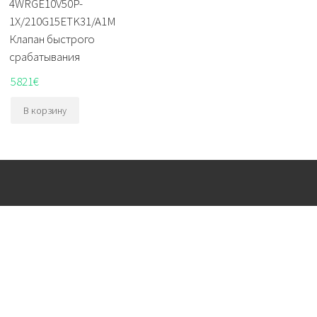
4WRGE10V50P-
1X/210G15ETK31/A1M
Клапан быстрого
срабатывания
5821
€
В корзину