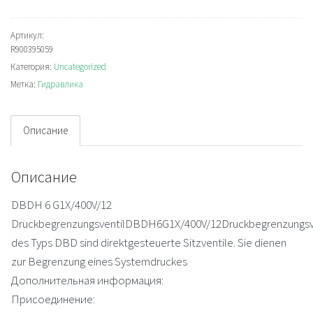
DBDH6G1X/400V/12
Отсечной
Артикул:
R900395059
клапан
Категория:
Uncategorized
Метка:
Гидравлика
Описание
Описание
DBDH 6 G1X/400V/12
DruckbegrenzungsventilDBDH6G1X/400V/12Druckbegrenzungsv
des Typs DBD sind direktgesteuerte Sitzventile. Sie dienen
zur Begrenzung eines Systemdruckes
Дополнительная информация:
Присоединение: