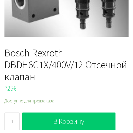
Bosch Rexroth
DBDH6G1X/400V/12 Отсечной
клапан
725
€
Доступно для предзаказа
Количество
В Корзину
Bosch
Rexroth