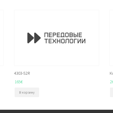
4303-52R
К
165
€
2
В корзину