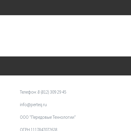
Телефон:
8 (812) 309 29 45
info@perteq.ru
ООО "Передовые Технологии"
ОГРН 1117847072628