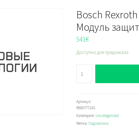
Bosch Rexroth
Модуль защит
541
€
Доступно для предзаказа
Количество
Bosch
Rexroth
DBA15F2-
2X/100
Артикул:
R900777241
Модуль
Категория:
Uncategorized
защиты
Метка:
Гидравлика
насоса