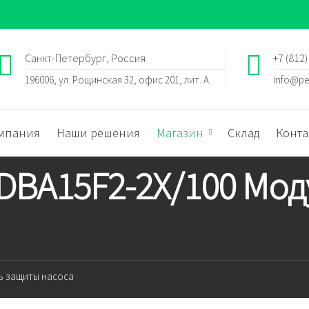
Санкт-Петербург, Россия
+7 (812)
196006, ул. Рощинская 32, офис 201, лит. А.
info@pe
мпания
Наши решения
Магазин
Склад
Конта
 DBA15F2-2X/100 Мо
ль защиты насоса