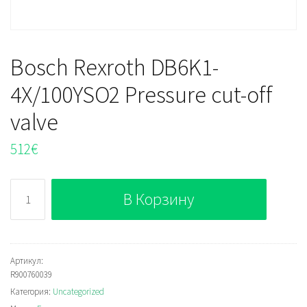
Bosch Rexroth DB6K1-
4X/100YSO2 Pressure cut-off
valve
512
€
Количество
В Корзину
Bosch
Rexroth
DB6K1-
4X/100YSO2
Артикул:
R900760039
Pressure
Категория:
Uncategorized
cut-