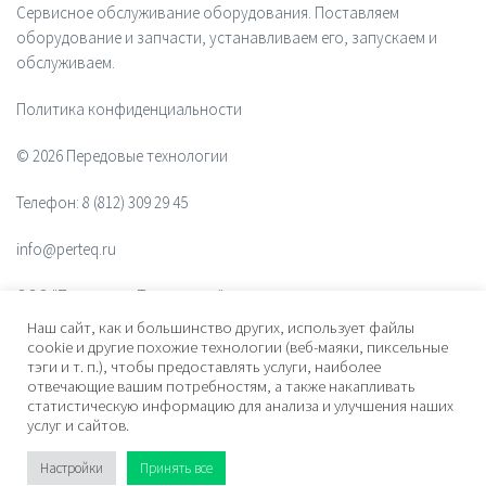
Сервисное обслуживание оборудования. Поставляем
оборудование и запчасти, устанавливаем его, запускаем и
обслуживаем.
Политика конфиденциальности
© 2026 Передовые технологии
Телефон:
8 (812) 309 29 45
info@perteq.ru
ООО "Передовые Технологии"
Наш сайт, как и большинство других, использует файлы
ОГРН 1117847072628
cookie и другие похожие технологии (веб-маяки, пиксельные
тэги и т. п.), чтобы предоставлять услуги, наиболее
отвечающие вашим потребностям, а также накапливать
Почтовый индекс 196006
статистическую информацию для анализа и улучшения наших
услуг и сайтов.
Адрес:
ул. Рощинская, дом 32, офис 201, лит. А. Санкт-Петербург,
Россия
Настройки
Принять все