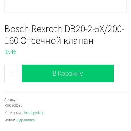
Bosch Rexroth DB20-2-5X/200-
160 Отсечной клапан
954
€
Количество
В Корзину
Bosch
Rexroth
DB20-
2-
Артикул:
R900908035
5X/200-
Категория:
Uncategorized
160
Метка:
Гидравлика
Отсечной