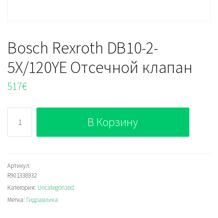
Bosch Rexroth DB10-2-
5X/120YE Отсечной клапан
517
€
Количество
В Корзину
Bosch
Rexroth
DB10-
2-
Артикул:
R901338932
5X/120YE
Категория:
Uncategorized
Отсечной
Метка:
Гидравлика
клапан