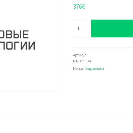
376
€
Количество
Bosch
Rexroth
D150LDN0040-
0100-
Артикул:
R928051944
V
Метка:
Гидравлика