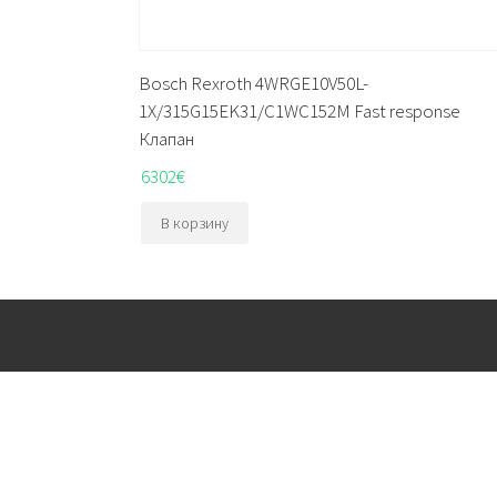
Bosch Rexroth 4WRGE10V50L-
1X/315G15EK31/C1WC152M Fast response
Клапан
6302
€
В корзину