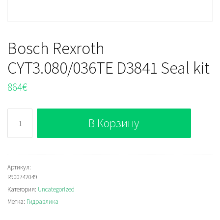
Bosch Rexroth
CYT3.080/036TE D3841 Seal kit
864
€
Количество
В Корзину
Bosch
Rexroth
CYT3.080/036TE
D3841
Артикул:
R900742049
Seal
Категория:
Uncategorized
kit
Метка:
Гидравлика