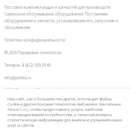
Поставки комплектующих и запчастей для производств.
Сервисное обслуживание оборудования. Поставляем
оборудование и запчасти, устанавливаем его, запускаем и
обслуживаем.
Политика конфиденциальности
© 2026 Передовые технологии
Телефон:
8 (812) 309 29 45
info@perteq.ru
ООО "Передовые Технологии"
Наш сайт, как и большинство других, использует файлы
ОГРН 1117847072628
cookie и другие похожие технологии (веб-маяки, пиксельные
тэги и т. п.), чтобы предоставлять услуги, наиболее
отвечающие вашим потребностям, а также накапливать
Почтовый индекс 196006
статистическую информацию для анализа и улучшения наших
услуг и сайтов.
Адрес:
ул. Рощинская, дом 32, офис 201, лит. А. Санкт-Петербург,