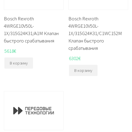
Bosch Rexroth
Bosch Rexroth
4WRGE10V50L-
4WRGE10V50L-
1X/315G24K31/A1M Клапан
1X/315G24K31/C1WC152M
быстрого срабатывания
Клапан быстрого
срабатывания
5618
€
6302
€
В корзину
В корзину