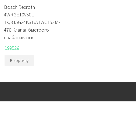
Bosch Rexroth
4WRGE10V50L-
1X/315G24K31/A1WC152M-
478 Клапан быстрого
срабатывания
19952
€
В корзину