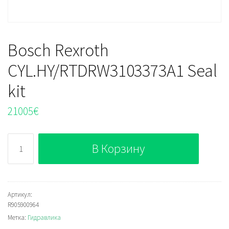
Bosch Rexroth
CYL.HY/RTDRW3103373A1 Seal
kit
21005
€
Количество
В Корзину
Bosch
Rexroth
CYL.HY/RTDRW3103373A1
Seal
Артикул:
R905900964
kit
Метка:
Гидравлика