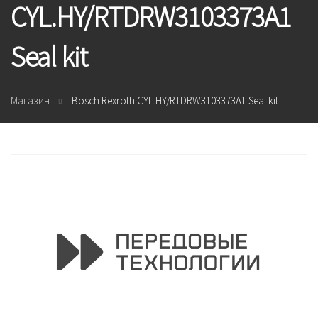
CYL.HY/RTDRW3103373A1
Seal kit
Магазин
Bosch Rexroth CYL.HY/RTDRW3103373A1 Seal kit