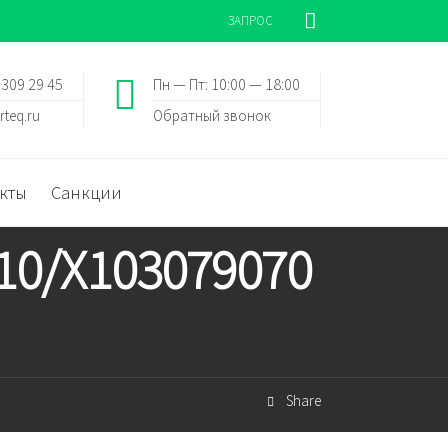
ЗАПРОС
 309 29 45
Пн — Пт: 10:00 — 18:00
rteq.ru
Обратный звонок
кты
Санкции
10/X103079070
Share