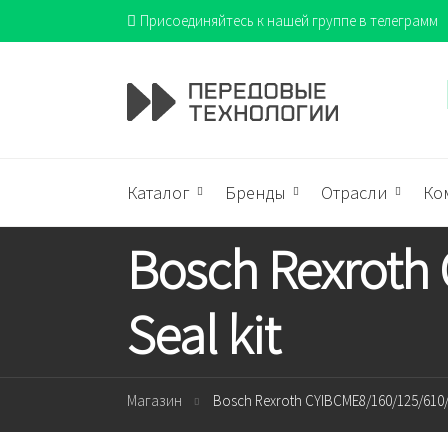
Присоединяйтесь к нашей группе в телеграмм
Каталог
Бренды
Отрасли
Ко
Bosch Rexroth
Seal kit
Магазин
Bosch Rexroth CYIBCME8/160/125/610/X