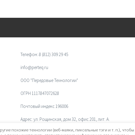
Телефон:
8 (812) 309 29 45
info@perteq.ru
ООО "Передовые Технологии"
ОГРН 1117847072628
Почтовый индекс 196006
Адрес:
ул. Рощинская, дом 32, офис 201, лит. А.
Санкт-Петербург, Россия
ругие похожие технологии (веб-маяки, пиксельные тэги и т. п.), чтобы