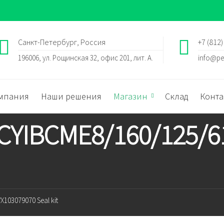
Санкт-Петербург, Россия
+7 (812)
196006, ул. Рощинская 32, офис 201, лит. А.
info@pe
мпания
Наши решения
Магазин
Склад
Конта
 CYIBCME8/160/125/6
103079070 Seal kit