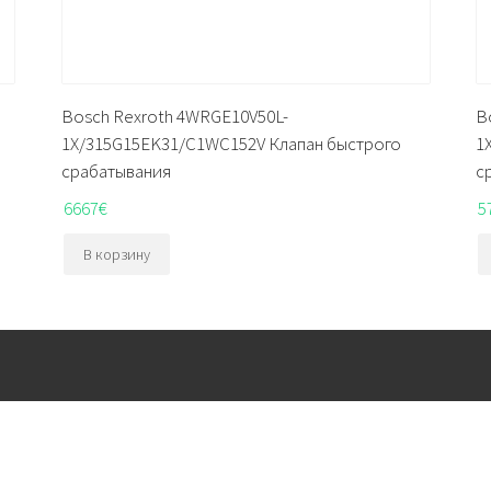
Bosch Rexroth 4WRGE10V50L-
B
1X/315G15EK31/C1WC152V Клапан быстрого
1
срабатывания
с
6667
€
5
В корзину