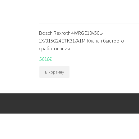
Bosch Rexroth 4WRGE10V50L-
1X/315G24ETK31/A1M Клапан быстрого
срабатывания
5618
€
В корзину