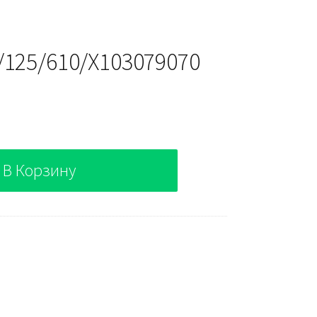
/125/610/X103079070
В Корзину
079070