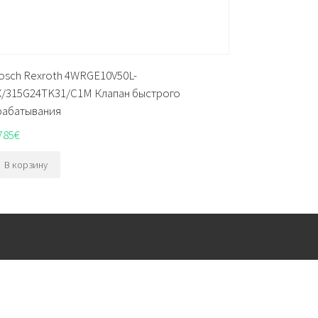
osch Rexroth 4WRGE10V50L-
X/315G24TK31/C1M Клапан быстрого
рабатывания
785
€
В корзину