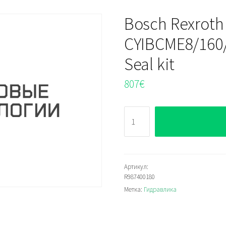
Bosch Rexroth
CYIBCME8/160
Seal kit
807
€
Количество
Bosch
Rexroth
CYIBCME8/160/125/610/X103
Seal
Артикул:
R987400180
kit
Метка:
Гидравлика