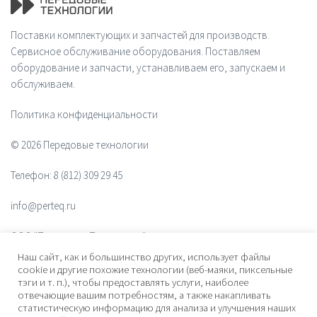
Поставки комплектующих и запчастей для производств.
Сервисное обслуживание оборудования. Поставляем
оборудование и запчасти, устанавливаем его, запускаем и
обслуживаем.
Политика конфиденциальности
© 2026 Передовые технологии
Телефон:
8 (812) 309 29 45
info@perteq.ru
ООО "Передовые Технологии"
Наш сайт, как и большинство других, использует файлы
ОГРН 1117847072628
cookie и другие похожие технологии (веб-маяки, пиксельные
тэги и т. п.), чтобы предоставлять услуги, наиболее
отвечающие вашим потребностям, а также накапливать
Почтовый индекс 196006
статистическую информацию для анализа и улучшения наших