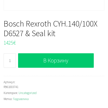
Bosch Rexroth CYH.140/100X
D6527 & Seal kit
1425
€
Количество
В Корзину
Bosch
Rexroth
CYH.140/100X
D6527
Артикул:
R961003741
&
Категория:
Uncategorized
Seal
Метка:
Гидравлика
kit