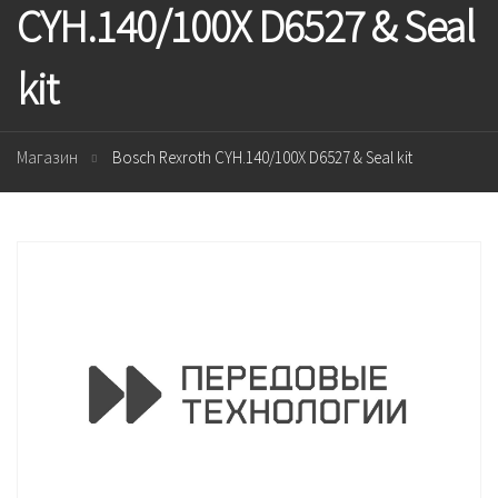
CYH.140/100X D6527 & Seal
kit
Магазин
Bosch Rexroth CYH.140/100X D6527 & Seal kit