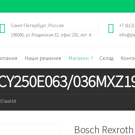
Санкт-Петербург, Россия
+7 (812)
196006, ул. Рощинская 32, офис 201, лит. А.
info@pe
мпания
Наши решения
Магазин
Склад
Конта
 CY250E063/036MXZ196
 Seal kit
Bosch Rexroth