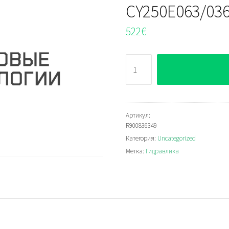
CY250E063/036
522
€
Количество
Bosch
Rexroth
CY250E063/036MXZ19670
Seal
Артикул:
R900836349
kit
Категория:
Uncategorized
Метка:
Гидравлика