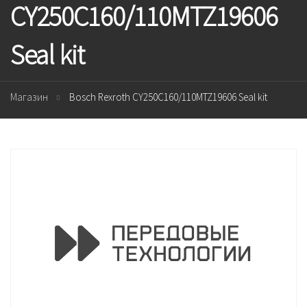
CY250C160/110MTZ19606
Seal kit
Магазин
Bosch Rexroth CY250C160/110MTZ19606 Seal kit