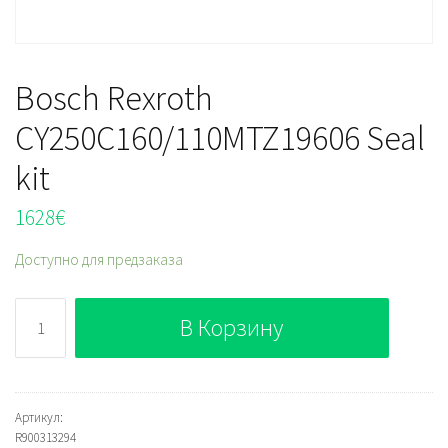
Bosch Rexroth
CY250C160/110MTZ19606 Seal
kit
1628
€
Доступно для предзаказа
Количество
В Корзину
Bosch
Rexroth
CY250C160/110MTZ19606
Seal
Артикул:
R900313294
kit