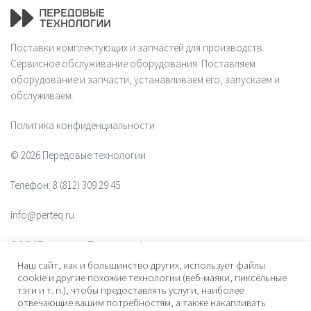
Поставки комплектующих и запчастей для производств.
Сервисное обслуживание оборудования. Поставляем
оборудование и запчасти, устанавливаем его, запускаем и
обслуживаем.
Политика конфиденциальности
© 2026 Передовые технологии
Телефон:
8 (812) 309 29 45
info@perteq.ru
ООО "Передовые Технологии"
Наш сайт, как и большинство других, использует файлы
ОГРН 1117847072628
cookie и другие похожие технологии (веб-маяки, пиксельные
тэги и т. п.), чтобы предоставлять услуги, наиболее
отвечающие вашим потребностям, а также накапливать
Почтовый индекс 196006