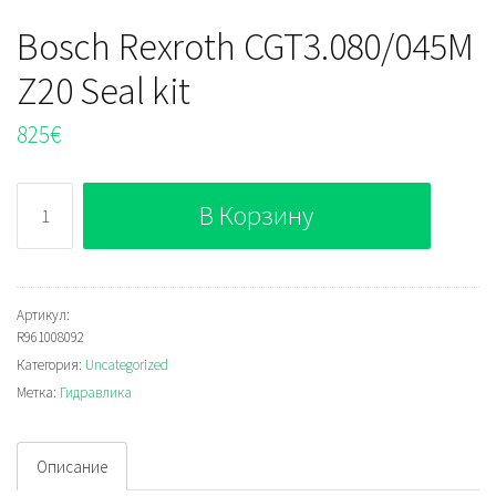
Bosch Rexroth CGT3.080/045M
Z20 Seal kit
825
€
Количество
В Корзину
Bosch
Rexroth
CGT3.080/045M
Z20
Артикул:
R961008092
Seal
Категория:
Uncategorized
kit
Метка:
Гидравлика
Описание