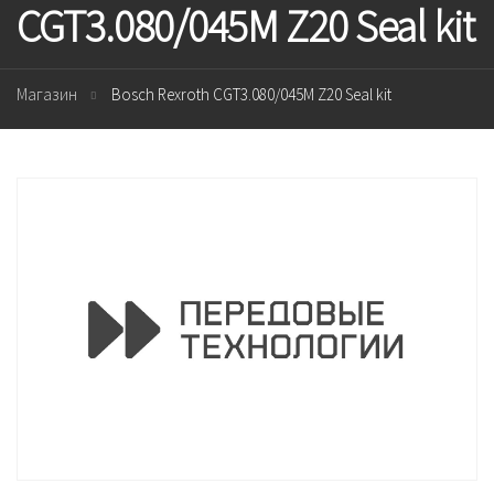
CGT3.080/045M Z20 Seal kit
Магазин
Bosch Rexroth CGT3.080/045M Z20 Seal kit