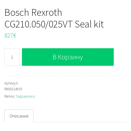
Bosch Rexroth
CG210.050/025VT Seal kit
827
€
Количество
В Корзину
Bosch
Rexroth
CG210.050/025VT
Seal
Артикул:
R900314919
kit
Метка:
Гидравлика
Описание