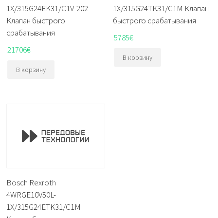
1X/315G24EK31/C1V-202
1X/315G24TK31/C1M Клапан
Клапан быстрого
быстрого срабатывания
срабатывания
5785
€
21706
€
В корзину
В корзину
Bosch Rexroth
4WRGE10V50L-
1X/315G24ETK31/C1M