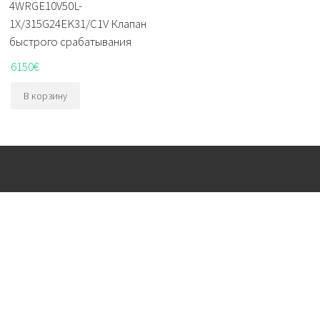
4WRGE10V50L-
1X/315G24EK31/C1V Клапан
быстрого срабатывания
6150
€
В корзину