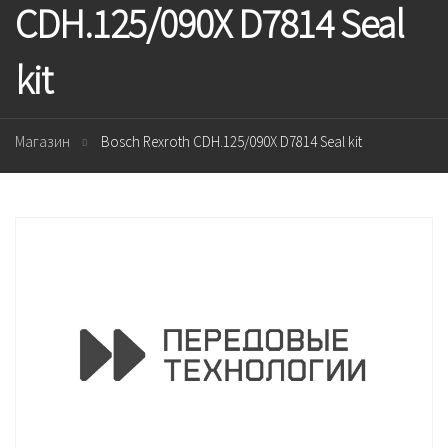
CDH.125/090X D7814 Seal
kit
Магазин
Bosch Rexroth CDH.125/090X D7814 Seal kit