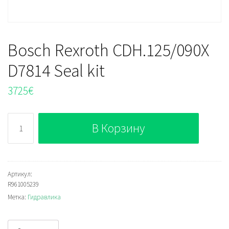
Bosch Rexroth CDH.125/090X
D7814 Seal kit
3725
€
Количество
В Корзину
Bosch
Rexroth
CDH.125/090X
D7814
Артикул:
R961005239
Seal
Метка:
Гидравлика
kit