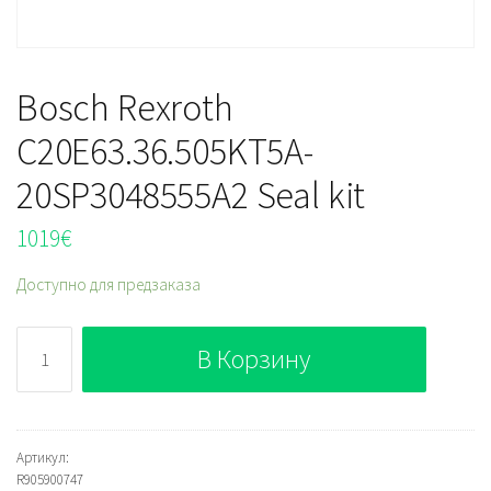
Bosch Rexroth
C20E63.36.505KT5A-
20SP3048555A2 Seal kit
1019
€
Доступно для предзаказа
Количество
В Корзину
Bosch
Rexroth
C20E63.36.505KT5A-
20SP3048555A2
Артикул:
R905900747
Seal