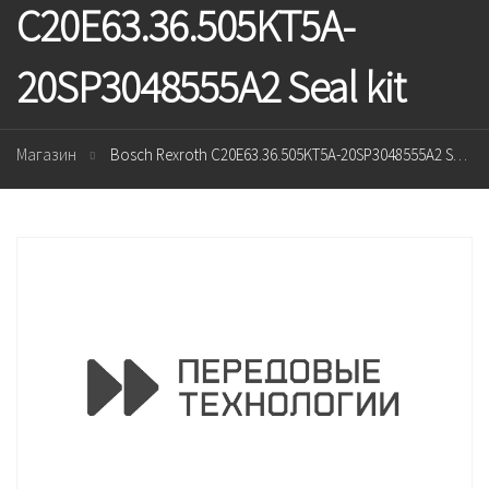
C20E63.36.505KT5A-
20SP3048555A2 Seal kit
Магазин
Bosch Rexroth C20E63.36.505KT5A-20SP3048555A2 Seal kit