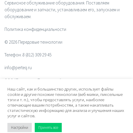
Сервисное обслуживание оборудования. Поставляем
оборудование и запчасти, устанавливаем его, запускаем и
обслуживаем.
Политика конфиденциальности
© 2026 Передовые технологии
Телефон:
8 (812) 309 29 45
info@perteq.ru
ООО "Передовые Технологии"
Наш сайт, как и большинство других, использует файлы
ОГРН 1117847072628
cookie и другие похожие технологии (веб-маяки, пиксельные
тэги и т. п.), чтобы предоставлять услуги, наиболее
отвечающие вашим потребностям, а также накапливать
Почтовый индекс 196006
статистическую информацию для анализа и улучшения наших
услуг и сайтов.
Адрес:
ул. Рощинская, дом 32, офис 201, лит. А. Санкт-Петербург,
Россия
Настройки
Принять все