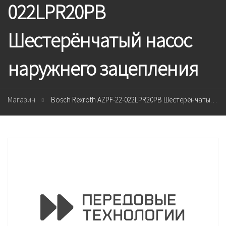
022LPR20PB
Шестерёнчатый насос
наружнего зацепления
Магазин
Bosch Rexroth AZPF-22-022LPR20PB Шестерёнчатый насос наружнего зацепления