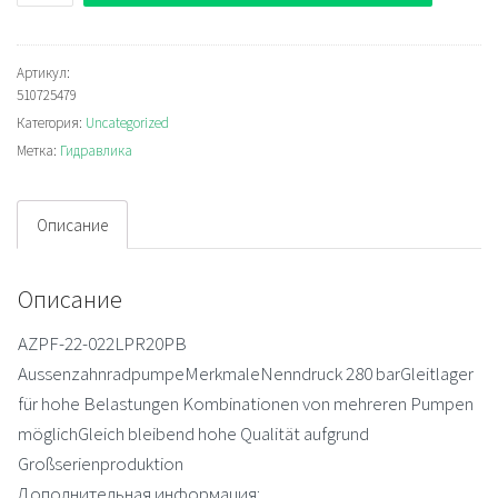
Rexroth
AZPF-
22-
Артикул:
510725479
022LPR20PB
Категория:
Uncategorized
Шестерёнчатый
Метка:
Гидравлика
насос
наружнего
зацепления
Описание
Описание
AZPF-22-022LPR20PB
AussenzahnradpumpeMerkmaleNenndruck 280 barGleitlager
für hohe Belastungen Kombinationen von mehreren Pumpen
möglichGleich bleibend hohe Qualität aufgrund
Großserienproduktion
Дополнительная информация: