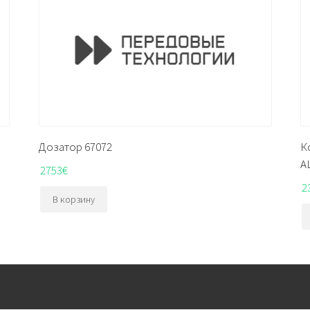
Дозатор 67072
К
A
2753
€
2
В корзину