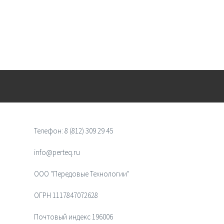
Телефон:
8 (812) 309 29 45
info@perteq.ru
ООО "Передовые Технологии"
ОГРН 1117847072628
Почтовый индекс 196006