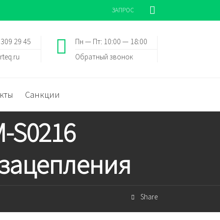
ЗАПРОС
 309 29 45
Пн — Пт: 10:00 — 18:00
rteq.ru
Обратный звонок
кты
Санкции
M-S0216
 зацепления
Share