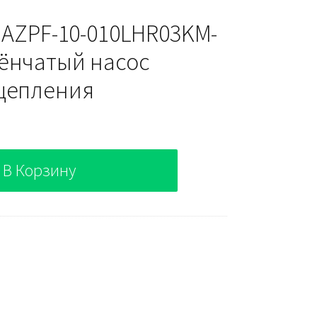
 AZPF-10-010LHR03KM-
ёнчатый насос
цепления
В Корзину