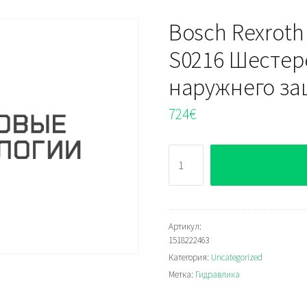
Bosch Rexroth
S0216 Шестер
наружнего за
724
€
Количество
Bosch
Rexroth
AZPF-
10-
Артикул:
1518222463
010LHR03KM-
Категория:
Uncategorized
S0216
Метка:
Гидравлика
Шестерёнчатый
насос