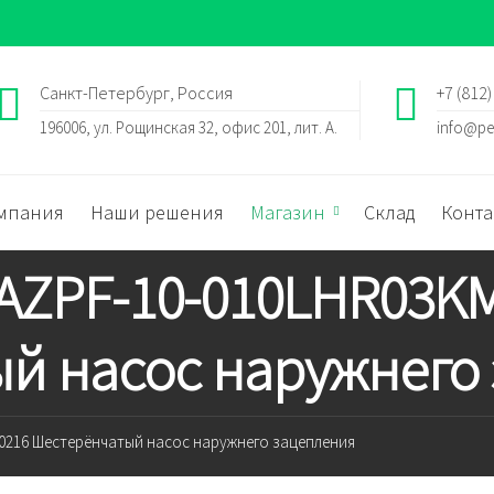
Санкт-Петербург, Россия
+7 (812)
196006, ул. Рощинская 32, офис 201, лит. А.
info@pe
мпания
Наши решения
Магазин
Склад
Конта
 AZPF-10-010LHR03K
й насос наружнего
S0216 Шестерёнчатый насос наружнего зацепления