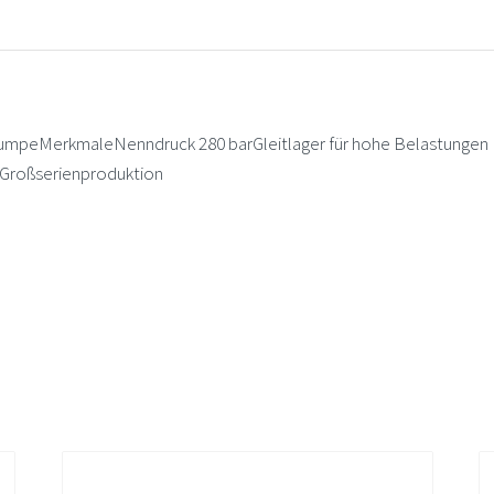
наружнего
зацепления
peMerkmaleNenndruck 280 barGleitlager für hohe Belastungen
 Großserienproduktion