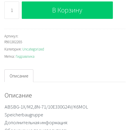
Количество
В Корзину
Bosch
Rexroth
ABSBG-
1X/M2,8N-
Артикул:
R901302285
71/10E330G24V/K6MOL
Категория:
Uncategorized
Гидроаккумуляторная
Метка:
Гидравлика
станция
Описание
Описание
ABSBG-1X/M2,8N-71/10E330G24V/K6MOL
Speicherbaugruppe
Дополнительная информация: