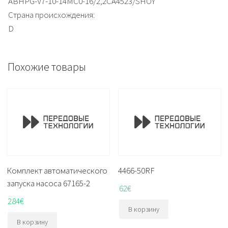
ABHPG-V7-10-14MC0-16/2,2CA4523/SHOY
Страна происхождения:
D
Похожие товары
Комплект автоматического
4466-50RF
запуска насоса 67165-2
62
€
284
€
В корзину
В корзину