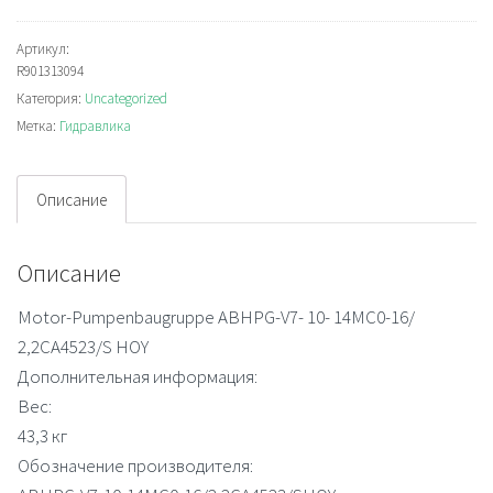
ABHPG-
V7-
Артикул:
R901313094
10-
Категория:
Uncategorized
14MC0-
Метка:
Гидравлика
16/2,2CA4523/SHOY
Насосно-
моторная
Описание
группа
Описание
Motor-Pumpenbaugruppe ABHPG-V7- 10- 14MC0-16/
2,2CA4523/S HOY
Дополнительная информация:
Вес:
43,3 кг
Обозначение производителя: