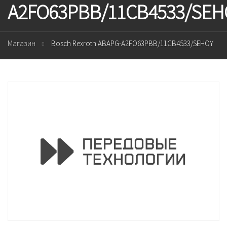
A2FO63PBB/11CB4533/SEH
Магазин
Bosch Rexroth ABAPG-A2FO63PBB/11CB4533/SEHOY