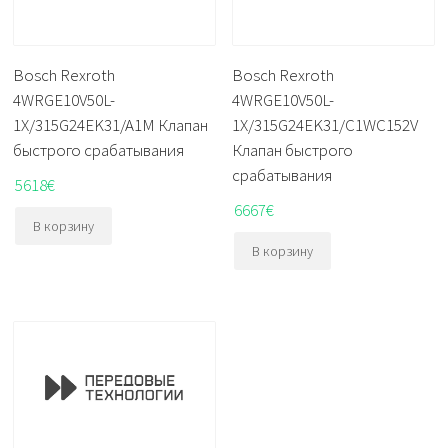
Bosch Rexroth
Bosch Rexroth
4WRGE10V50L-
4WRGE10V50L-
1X/315G24EK31/A1M Клапан
1X/315G24EK31/C1WC152V
быстрого срабатывания
Клапан быстрого
срабатывания
5618
€
6667
€
В корзину
В корзину