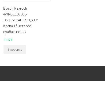
Bosch Rexroth
4WRGE10V50L-
1X/315G24ETK31/A1M
Клапан быстрого
срабатывания
5618
€
В корзину