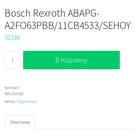
Bosch Rexroth ABAPG-
A2FO63PBB/11CB4533/SEHOY
9218
€
Количество
В Корзину
Bosch
Rexroth
ABAPG-
A2FO63PBB/11CB4533/SEHOY
Артикул:
R901455106
Метка:
Гидравлика
Описание