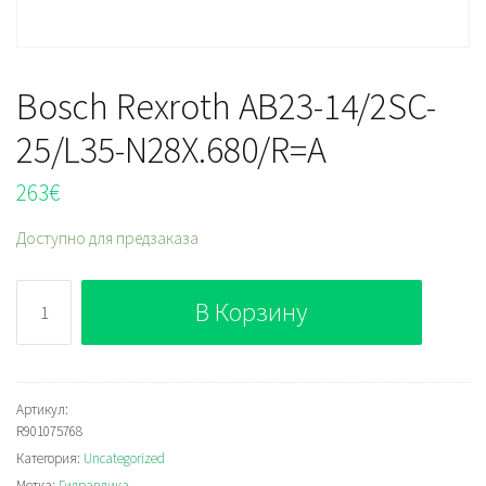
Bosch Rexroth AB23-14/2SC-
25/L35-N28X.680/R=A
263
€
Доступно для предзаказа
Количество
В Корзину
Bosch
Rexroth
AB23-
14/2SC-
Артикул:
R901075768
25/L35-
Категория:
Uncategorized
N28X.680/R=A
Метка:
Гидравлика