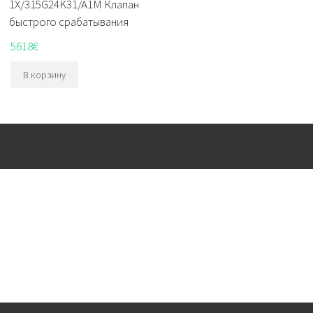
1X/315G24K31/A1M Клапан
быстрого срабатывания
5618
€
В корзину