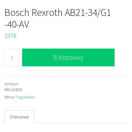
Bosch Rexroth AB21-34/G1
-40-AV
197
€
Количество
В Корзину
Bosch
Rexroth
AB21-
34/G1
Артикул:
R901194952
-40-
Метка:
Гидравлика
AV
Описание