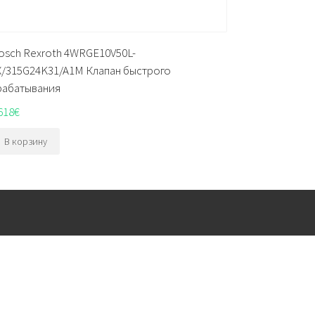
osch Rexroth 4WRGE10V50L-
X/315G24K31/A1M Клапан быстрого
рабатывания
618
€
В корзину