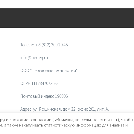
Телефон:
8 (812) 309 29 45
info@perteq.ru
ООО "Передовые Технологии"
ОГРН 1117847072628
Почтовый индекс 196006
Адрес:
ул. Рощинская, дом 32, офис 201, лит. А.
Санкт-Петербург, Россия
ругие похожие технологии (веб-маяки, пиксельные тэги и т. п.), чтобы
, а также накапливать статистическую информацию для анализа и