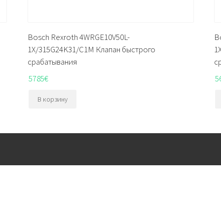
Bosch Rexroth 4WRGE10V50L-
B
1X/315G24K31/C1M Клапан быстрого
1
срабатывания
с
5785
€
5
В корзину