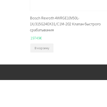
Bosch Rexroth 4WRGE10V50L-
1X/315G24EK31/C1M-202 Клапан быстрого
срабатывания
19749
€
В корзину