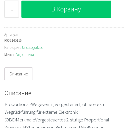
Количество
В Корзину
Bosch
Rexroth
4WRZE16W6-
100-
Артикул:
R901145116
7X/6EG24K31/F1V
Категория:
Uncategorized
Пропорциональный
Метка:
Гидравлика
распределитель
Описание
Описание
Proportional-Wegeventil, vorgesteuert, ohne elektr.
Wegrückführung für externe Elektronik
(OBE)MerkmaleVorgesteuertes 2-stufige Proportional-
WegeventilSteuerung von Richtung und Größe eines