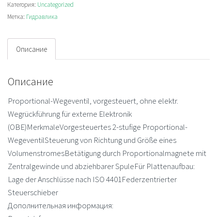
Категория:
Uncategorized
распределитель
Метка:
Гидравлика
Описание
Описание
Proportional-Wegeventil, vorgesteuert, ohne elektr.
Wegrückführung für externe Elektronik
(OBE)MerkmaleVorgesteuertes 2-stufige Proportional-
WegeventilSteuerung von Richtung und Größe eines
VolumenstromesBetätigung durch Proportionalmagnete mit
Zentralgewinde und abziehbarer SpuleFür Plattenaufbau:
Lage der Anschlüsse nach ISO 4401Federzentrierter
Steuerschieber
Дополнительная информация: