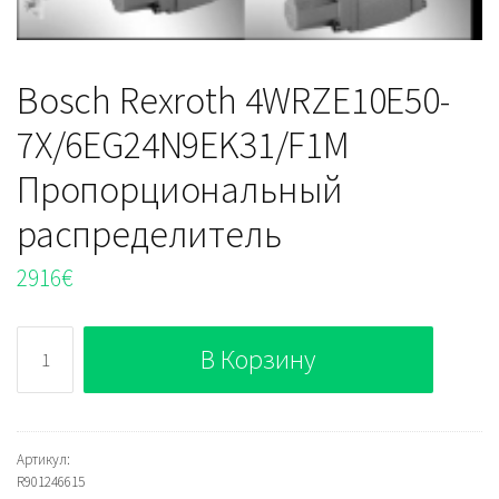
Bosch Rexroth 4WRZE10E50-
7X/6EG24N9EK31/F1M
Пропорциональный
распределитель
2916
€
Количество
В Корзину
Bosch
Rexroth
4WRZE10E50-
7X/6EG24N9EK31/F1M
Артикул:
R901246615
Пропорциональный