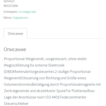
7X/6EG24N9EK4/M
Артикул:
R901072896
Пропорциональный
Категория:
Uncategorized
распределитель
Метка:
Гидравлика
Описание
Описание
Proportional-Wegeventil, vorgesteuert, ohne elektr.
Wegrückführung für externe Elektronik
(OBE)MerkmaleVorgesteuertes 2-stufige Proportional-
WegeventilSteuerung von Richtung und Größe eines
VolumenstromesBetätigung durch Proportionalmagnete mit
Zentralgewinde und abziehbarer SpuleFür Plattenaufbau:
Lage der Anschlüsse nach ISO 4401Federzentrierter
Steuerschieber