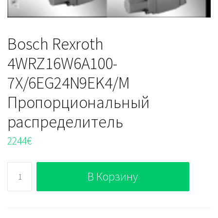
Bosch Rexroth
4WRZ16W6A100-
7X/6EG24N9EK4/M
Пропорциональный
распределитель
2244
€
Количество
В Корзину
Bosch
Rexroth
4WRZ16W6A100-