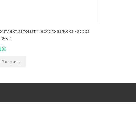
омплект автоматического запуска насоса
7355-1
18
€
В корзину