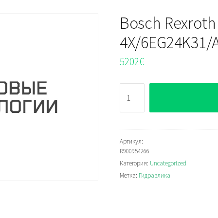
Bosch Rexroth
4X/6EG24K31/
5202
€
Количество
Bosch
Rexroth
4WRTE16E1-
125L-
Артикул:
R900954266
4X/6EG24K31/A1M
Категория:
Uncategorized
Распределитель
Метка:
Гидравлика