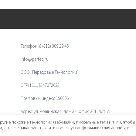
Телефон:
8 (812) 309 29 45
info@perteq.ru
ООО "Передовые Технологии"
ОГРН 1117847072628
Почтовый индекс 196006
Адрес:
ул. Рощинская, дом 32, офис 201, лит. А.
Санкт-Петербург, Россия
ругие похожие технологии (веб-маяки, пиксельные тэги и т. п.), чтобы
, а также накапливать статистическую информацию для анализа и