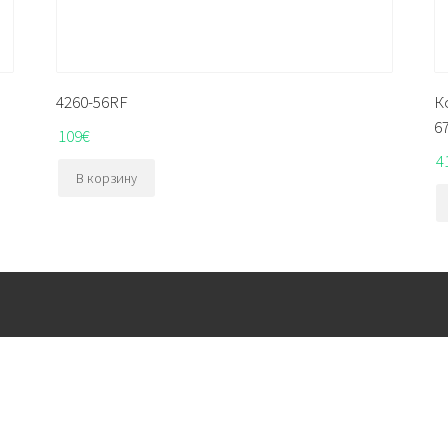
4260-56RF
К
6
109
€
4
В корзину