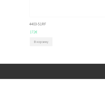
4403-51RF
172
€
В корзину