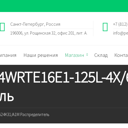
Санкт-Петербург, Россия
+7 (812)
196006, ул. Рощинская 32, офис 201, лит. А.
info@pe
мпания
Наши решения
Магазин
Склад
Конта
 4WRTE16E1-125L-4X
ль
EG24K31/A1M Распределитель