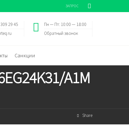
ЗАПРОС
 309 29 45
Пн — Пт: 10:00 — 18:00
rteq.ru
Обратный звонок
кты
Санкции
/6EG24K31/A1M
Share