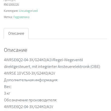
R901089228
3X/G24K0/A1V
Категория:
Uncategorized
Клапан
Метка:
Гидравлика
быстрого
срабатывания
Описание
Описание
4WRSE6Q2-04-3X/G24K0/A1VRegel-Wegeventil
direktgesteuert, mit integrierter Ansteuerelektronik (OBE)
4WRSE 10 VC50-3X/G24K0/A1V
Дополнительная информация:
Вес:
3 кг
Обозначение производителя:
4WRSE6Q2-04-3X/G24K0/A1V