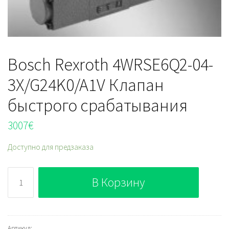
Bosch Rexroth 4WRSE6Q2-04-
3X/G24K0/A1V Клапан
быстрого срабатывания
3007
€
Доступно для предзаказа
Количество
В Корзину
Bosch
Rexroth
4WRSE6Q2-
04-
Артикул: