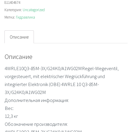
811404674
3X/G24K0/A1WG02M
Категория:
Uncategorized
Распределитель
Метка:
Гидравлика
Описание
Описание
4WRLE10Q3-85M-3X/G24K0/A1WG02MRegel-Wegeventil,
vorgesteuert, mit elektrischer Wegrückführung und
integrierter Elektronik (OBE) 4WRLE 10 Q3-85M-
3X/G24K0/A1WG02M
Дополнительная информация:
Вес:
12,3 кг
Обозначение производителя:
4WRLE10Q3-85M-3X/G24K0/A1WG02M