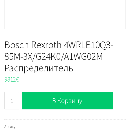
Bosch Rexroth 4WRLE10Q3-
85M-3X/G24K0/A1WG02M
Распределитель
9812
€
Количество
В Корзину
Bosch
Rexroth
4WRLE10Q3-
85M-
Артикул: