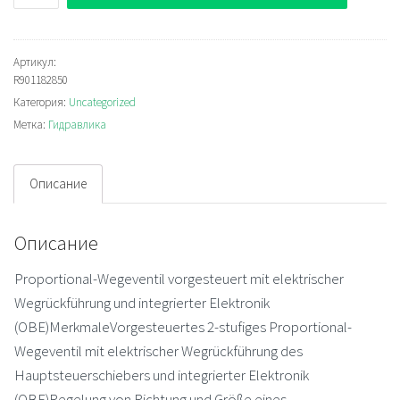
Rexroth
4WRKE32E1-
600L-
Артикул:
R901182850
3X/6EG24ETK31/A1D3M
Категория:
Uncategorized
Распределитель
Метка:
Гидравлика
Описание
Описание
Proportional-Wegeventil vorgesteuert mit elektrischer
Wegrückführung und integrierter Elektronik
(OBE)MerkmaleVorgesteuertes 2-stufiges Proportional-
Wegeventil mit elektrischer Wegrückführung des
Hauptsteuerschiebers und integrierter Elektronik
(OBE)Regelung von Richtung und Größe eines