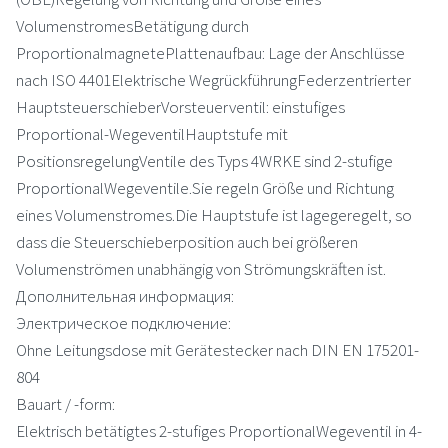
VolumenstromesBetätigung durch
ProportionalmagnetePlattenaufbau: Lage der Anschlüsse
nach ISO 4401Elektrische WegrückführungFederzentrierter
HauptsteuerschieberVorsteuerventil: einstufiges
Proportional-WegeventilHauptstufe mit
PositionsregelungVentile des Typs 4WRKE sind 2-stufige
ProportionalWegeventile.Sie regeln Größe und Richtung
eines Volumenstromes.Die Hauptstufe ist lagegeregelt, so
dass die Steuerschieberposition auch bei größeren
Volumenströmen unabhängig von Strömungskräften ist.
Дополнительная информация:
Электрическое подключение:
Ohne Leitungsdose mit Gerätestecker nach DIN EN 175201-
804
Bauart / -form:
Elektrisch betätigtes 2-stufiges ProportionalWegeventil in 4-