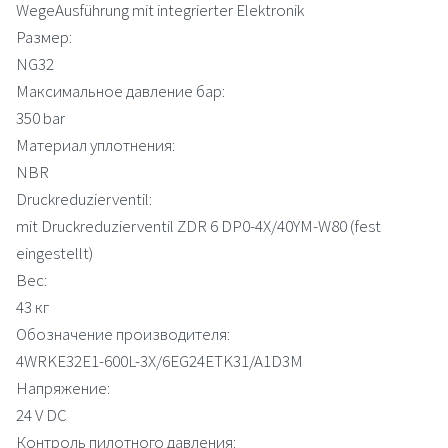
WegeAusführung mit integrierter Elektronik
Размер:
NG32
Максимальное давление бар:
350 bar
Материал уплотнения:
NBR
Druckreduzierventil:
mit Druckreduzierventil ZDR 6 DP0-4X/40YM-W80 (fest
eingestellt)
Вес:
43 кг
Обозначение производителя:
4WRKE32E1-600L-3X/6EG24ETK31/A1D3M
Напряжение:
24 V DC
Контроль пилотного давления: