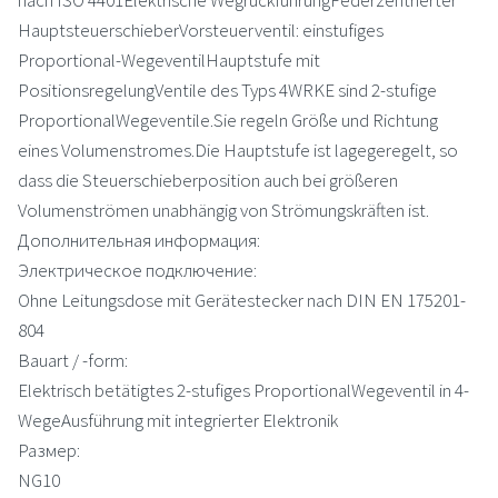
HauptsteuerschieberVorsteuerventil: einstufiges
Proportional-WegeventilHauptstufe mit
PositionsregelungVentile des Typs 4WRKE sind 2-stufige
ProportionalWegeventile.Sie regeln Größe und Richtung
eines Volumenstromes.Die Hauptstufe ist lagegeregelt, so
dass die Steuerschieberposition auch bei größeren
Volumenströmen unabhängig von Strömungskräften ist.
Дополнительная информация:
Электрическое подключение:
Ohne Leitungsdose mit Gerätestecker nach DIN EN 175201-
804
Bauart / -form:
Elektrisch betätigtes 2-stufiges ProportionalWegeventil in 4-
WegeAusführung mit integrierter Elektronik
Размер:
NG10