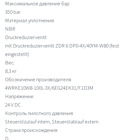
Максимальное давление бар:
350 bar
Материал уплотнения:
NBR
Druckreduzierventil:
mit Druckreduzierventil ZDR 6 DP0-4X/40YM-W80 (fest
eingestellt)
Вес:
8,3 кг
Обозначение производителя:
4WRKE10W8-100L-3X/6EG24EK31/F1D3M
Напряжение:
24 V DC
Контроль пилотного давления:
Steuerölzulauf intern, Steuerölablauf extern
Страна происхождения:
D