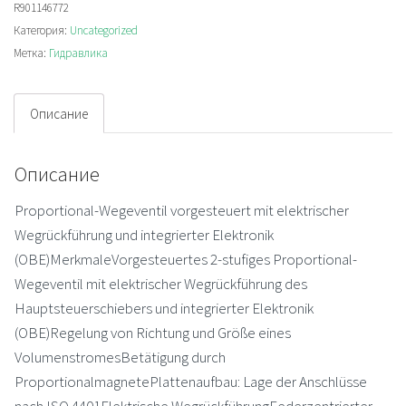
R901146772
3X/6EG24EK31/F1D3M
Категория:
Uncategorized
Распределитель
Метка:
Гидравлика
Описание
Описание
Proportional-Wegeventil vorgesteuert mit elektrischer
Wegrückführung und integrierter Elektronik
(OBE)MerkmaleVorgesteuertes 2-stufiges Proportional-
Wegeventil mit elektrischer Wegrückführung des
Hauptsteuerschiebers und integrierter Elektronik
(OBE)Regelung von Richtung und Größe eines
VolumenstromesBetätigung durch
ProportionalmagnetePlattenaufbau: Lage der Anschlüsse
nach ISO 4401Elektrische WegrückführungFederzentrierter