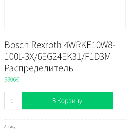
Bosch Rexroth 4WRKE10W8-
100L-3X/6EG24EK31/F1D3M
Распределитель
3806
€
Количество
В Корзину
Bosch
Rexroth
4WRKE10W8-
100L-
Артикул: