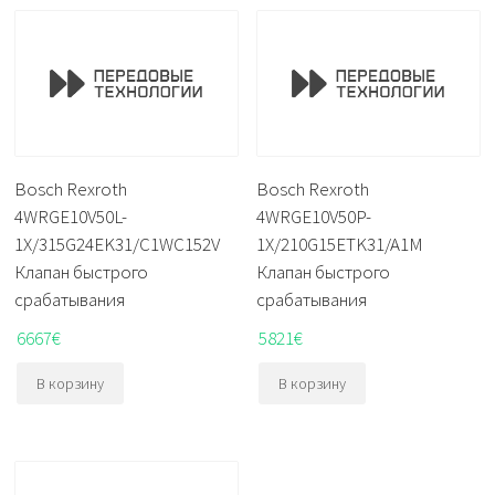
Bosch Rexroth
Bosch Rexroth
4WRGE10V50L-
4WRGE10V50P-
1X/315G24EK31/C1WC152V
1X/210G15ETK31/A1M
Клапан быстрого
Клапан быстрого
срабатывания
срабатывания
6667
€
5821
€
В корзину
В корзину