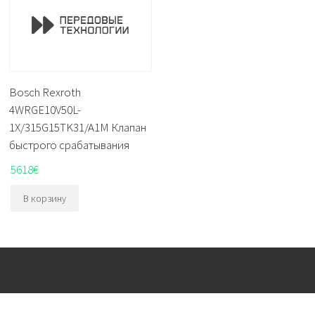
Bosch Rexroth
4WRGE10V50L-
1X/315G15TK31/A1M Клапан
быстрого срабатывания
5618
€
В корзину