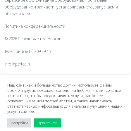
Сервисное обслуживание оборудования. Поставляем
оборудование и запчасти, устанавливаем его, запускаем и
обслуживаем.
Политика конфиденциальности
© 2026 Передовые технологии
Телефон:
8 (812) 309 29 45
info@perteq.ru
ООО "Передовые Технологии"
Наш сайт, как и большинство других, использует файлы
ОГРН 1117847072628
cookie и другие похожие технологии (веб-маяки, пиксельные
тэги и т. п.), чтобы предоставлять услуги, наиболее
отвечающие вашим потребностям, а также накапливать
Почтовый индекс 196006
статистическую информацию для анализа и улучшения наших
услуг и сайтов.
Адрес:
ул. Рощинская, дом 32, офис 201, лит. А. Санкт-Петербург,
Россия
Настройки
Принять все