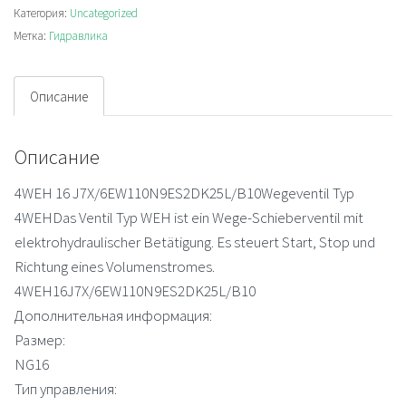
Категория:
Uncategorized
Метка:
Гидравлика
Описание
Описание
4WEH 16 J7X/6EW110N9ES2DK25L/B10Wegeventil Typ
4WEHDas Ventil Typ WEH ist ein Wege-Schieberventil mit
elektrohydraulischer Betätigung. Es steuert Start, Stop und
Richtung eines Volumenstromes.
4WEH16J7X/6EW110N9ES2DK25L/B10
Дополнительная информация:
Размер:
NG16
Тип управления: