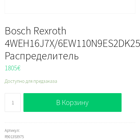
Bosch Rexroth
4WEH16J7X/6EW110N9ES2DK25
Распределитель
1805
€
Доступно для предзаказа
Количество
В Корзину
Bosch
Rexroth
4WEH16J7X/6EW110N9ES2DK25L/B10
Распределитель
Артикул:
R901353975