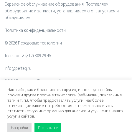
Сервисное обслуживание оборудования. Поставляем
оборудование и запчасти, устанавливаем его, запускаем и
обслуживаем.
Политика конфиденциальности
© 2026 Передовые технологии
Телефон:
8 (812) 309 29 45
info@perteq.ru
ООО "Передовые Технологии"
Наш сайт, как и большинство других, использует файлы
ОГРН 1117847072628
cookie и другие похожие технологии (веб-маяки, пиксельные
тэги и т. п.), чтобы предоставлять услуги, наиболее
отвечающие вашим потребностям, а также накапливать
Почтовый индекс 196006
статистическую информацию для анализа и улучшения наших
услуг и сайтов.
Адрес:
ул. Рощинская, дом 32, офис 201, лит. А. Санкт-Петербург,
Россия
Настройки
Принять все