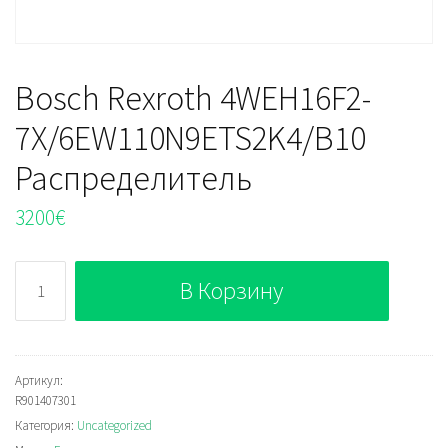
Bosch Rexroth 4WEH16F2-
7X/6EW110N9ETS2K4/B10
Распределитель
3200
€
Количество
В Корзину
Bosch
Rexroth
4WEH16F2-
7X/6EW110N9ETS2K4/B10
Артикул:
R901407301
Распределитель
Категория:
Uncategorized