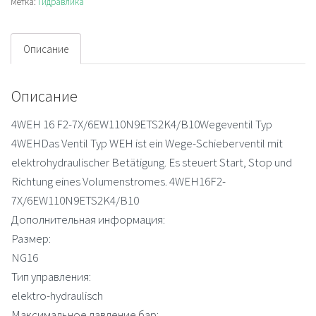
Метка:
Гидравлика
Описание
Описание
4WEH 16 F2-7X/6EW110N9ETS2K4/B10Wegeventil Typ
4WEHDas Ventil Typ WEH ist ein Wege-Schieberventil mit
elektrohydraulischer Betätigung. Es steuert Start, Stop und
Richtung eines Volumenstromes. 4WEH16F2-
7X/6EW110N9ETS2K4/B10
Дополнительная информация:
Размер:
NG16
Тип управления:
elektro-hydraulisch
Максимальное давление бар: