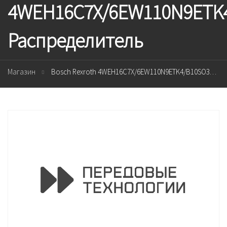
4WEH16C7X/6EW110N9ETK
Распределитель
Магазин
Bosch Rexroth 4WEH16C7X/6EW110N9ETK4/B10SO388=CSA Распределитель