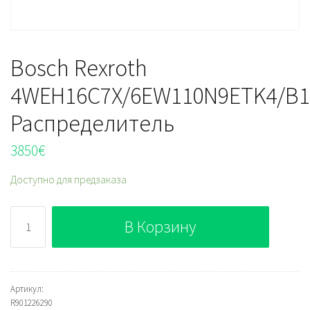
Bosch Rexroth
4WEH16C7X/6EW110N9ETK4/B1
Распределитель
3850
€
Доступно для предзаказа
Количество
В Корзину
Bosch
Rexroth
4WEH16C7X/6EW110N9ETK4/B10SO388=CSA
Распределитель
Артикул:
R901226290