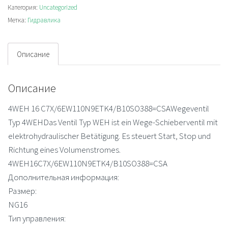
Категория:
Uncategorized
Метка:
Гидравлика
Описание
Описание
4WEH 16 C7X/6EW110N9ETK4/B10SO388=CSAWegeventil
Typ 4WEHDas Ventil Typ WEH ist ein Wege-Schieberventil mit
elektrohydraulischer Betätigung. Es steuert Start, Stop und
Richtung eines Volumenstromes.
4WEH16C7X/6EW110N9ETK4/B10SO388=CSA
Дополнительная информация:
Размер:
NG16
Тип управления: