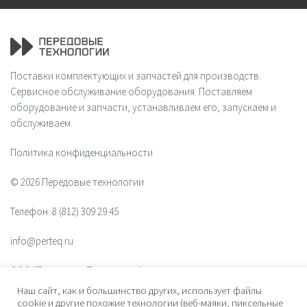
Поставки комплектующих и запчастей для производств.
Сервисное обслуживание оборудования. Поставляем
оборудование и запчасти, устанавливаем его, запускаем и
обслуживаем.
Политика конфиденциальности
© 2026 Передовые технологии
Телефон:
8 (812) 309 29 45
info@perteq.ru
ООО "Передовые Технологии"
Наш сайт, как и большинство других, использует файлы
ОГРН 1117847072628
cookie и другие похожие технологии (веб-маяки, пиксельные