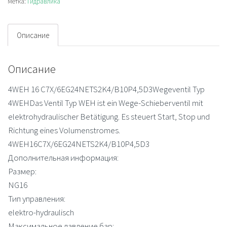
Метка:
Гидравлика
Описание
Описание
4WEH 16 C7X/6EG24NETS2K4/B10P4,5D3Wegeventil Typ
4WEHDas Ventil Typ WEH ist ein Wege-Schieberventil mit
elektrohydraulischer Betätigung. Es steuert Start, Stop und
Richtung eines Volumenstromes.
4WEH16C7X/6EG24NETS2K4/B10P4,5D3
Дополнительная информация:
Размер:
NG16
Тип управления:
elektro-hydraulisch
Максимальное давление бар: