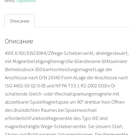
Метка:
Гидравлика
Описание
Описание
4WE 6 Y6X/EW230K4/ZWege-Schieberventil, direktgesteuert,
mit MagnetbetätigungNenngröße 6Geräteserie 6XMaximaler
Betriebsdruck 350 barHochleistungsmagnetLage der
Anschlüsse nach DIN 24340 Form ALage der Anschlüsse nach
ISO 4401-03-02-0-05 und NFPA T3.5.1 R2-2002 D03In Öl
schaltende Gleich- oder Wechselspannungsmagnete mit
abziehbarer SpuleMagnetspule um 90° drehbar Kein Öffnen
des druckdichten Raumes bei Spulenwechsel
erforderlichFunktionWegeventile des Typs WE sind
magnetbetätigte Wege-Schieberventile. Sie steuern Start,
Stopp und Richtung eines Volumenstromes. Die Wegeventile