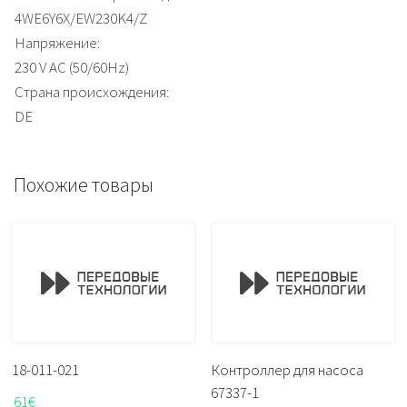
4WE6Y6X/EW230K4/Z
Напряжение:
230 V AC (50/60Hz)
Страна происхождения:
DE
Похожие товары
18-011-021
Контроллер для насоса
67337-1
61
€