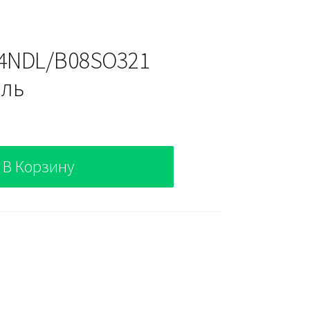
4NDL/B08SO321
ель
В Корзину
21