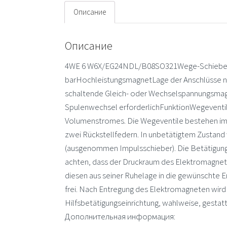
Описание
Описание
4WE 6 W6X/EG24NDL/B08SO321Wege-Schieberven
barHochleistungsmagnetLage der Anschlüsse na
schaltende Gleich- oder Wechselspannungsmag
Spulenwechsel erforderlichFunktionWegeventile
Volumenstromes. Die Wegeventile bestehen im 
zwei Rückstellfedern. In unbetätigtem Zustand 
(ausgenommen Impulsschieber). Die Betätigung d
achten, dass der Druckraum des Elektromagneten
diesen aus seiner Ruhelage in die gewünschte E
frei. Nach Entregung des Elektromagneten wird 
Hilfsbetätigungseinrichtung, wahlweise, gesta
Дополнительная информация: