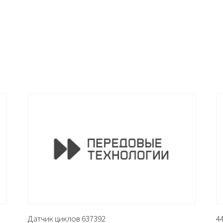
Датчик циклов 637392
4