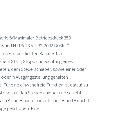
rie 6XMaximaler Betriebsdruck 350
5 und NFPA T3.5.1 R2-2002 D03In Öl
en des druckdichten Raumes bei
uern Start, Stopp und Richtung eines
ten, dem Steuerschieber, sowie einer oder
g oder in Ausgangsstellung gehalten
Für eine einwandfreie Funktion ist darauf zu
Stößel auf den Steuerschieber und schiebt
ach A und B nach T oder P nach B und A nach T
lage geschoben. Eine