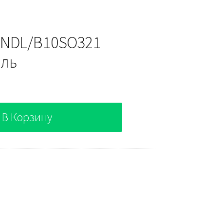
4NDL/B10SO321
ель
В Корзину
21