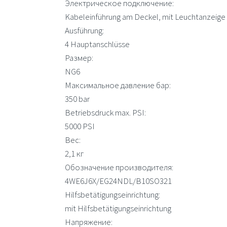
Электрическое подключение:
Kabeleinführung am Deckel, mit Leuchtanzeige
Ausführung:
4 Hauptanschlüsse
Размер:
NG6
Максимальное давление бар:
350 bar
Betriebsdruck max. PSI:
5000 PSI
Вес:
2,1 кг
Обозначение производителя:
4WE6J6X/EG24NDL/B10SO321
Hilfsbetätigungseinrichtung:
mit Hilfsbetätigungseinrichtung
Напряжение: