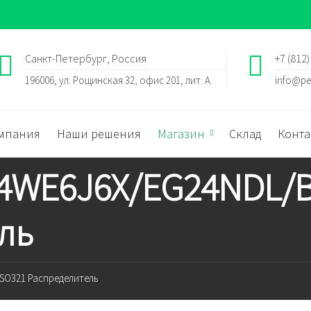
Санкт-Петербург, Россия
+7 (812)
196006, ул. Рощинская 32, офис 201, лит. А.
info@pe
мпания
Наши решения
Магазин
Склад
Конта
h 4WE6J6X/EG24NDL/
ль
SO321 Распределитель