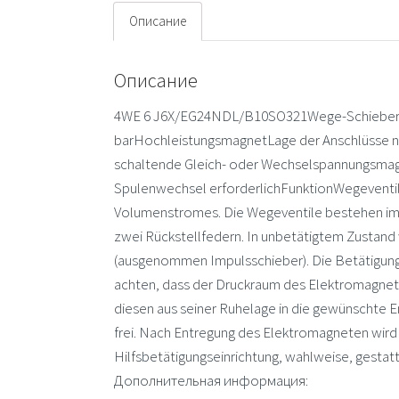
Описание
Описание
4WE 6 J6X/EG24NDL/B10SO321Wege-Schiebervent
barHochleistungsmagnetLage der Anschlüsse na
schaltende Gleich- oder Wechselspannungsmag
Spulenwechsel erforderlichFunktionWegeventile
Volumenstromes. Die Wegeventile bestehen im 
zwei Rückstellfedern. In unbetätigtem Zustand 
(ausgenommen Impulsschieber). Die Betätigung d
achten, dass der Druckraum des Elektromagneten
diesen aus seiner Ruhelage in die gewünschte E
frei. Nach Entregung des Elektromagneten wird 
Hilfsbetätigungseinrichtung, wahlweise, gesta
Дополнительная информация: