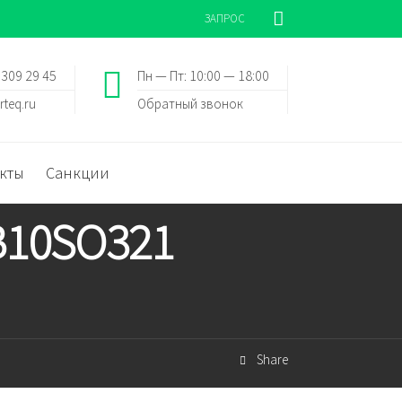
ЗАПРОС
 309 29 45
Пн — Пт: 10:00 — 18:00
rteq.ru
Обратный звонок
кты
Санкции
B10SO321
Share