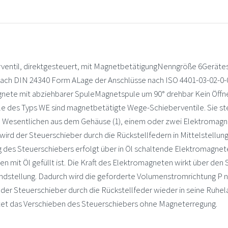
il, direktgesteuert, mit MagnetbetätigungNenngröße 6Gerätese
ch DIN 24340 Form ALage der Anschlüsse nach ISO 4401-03-02-0-0
nete mit abziehbarer SpuleMagnetspule um 90° drehbar Kein Öffn
 des Typs WE sind magnetbetätigte Wege-Schieberventile. Sie ste
Wesentlichen aus dem Gehäuse (1), einem oder zwei Elektromagne
wird der Steuerschieber durch die Rückstellfedern in Mittelstellun
es Steuerschiebers erfolgt über in Öl schaltende Elektromagnete. 
 mit Öl gefüllt ist. Die Kraft des Elektromagneten wirkt über den 
ndstellung. Dadurch wird die geforderte Volumenstromrichtung P n
der Steuerschieber durch die Rückstellfeder wieder in seine Ruhe
ttet das Verschieben des Steuerschiebers ohne Magneterregung.