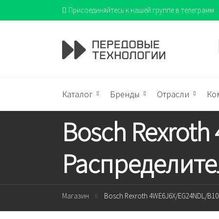
Присоединяйтесь к нашей группе в телеграмм
Каталог
Бренды
Отрасли
Ко
Bosch Rexrot
Распределите
Магазин
Bosch Rexroth 4WE6J6X/EG24NDL/B10