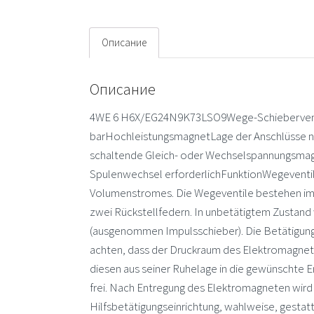
Описание
Описание
4WE 6 H6X/EG24N9K73LSO9Wege-Schieberventil
barHochleistungsmagnetLage der Anschlüsse na
schaltende Gleich- oder Wechselspannungsmag
Spulenwechsel erforderlichFunktionWegeventile
Volumenstromes. Die Wegeventile bestehen im 
zwei Rückstellfedern. In unbetätigtem Zustand 
(ausgenommen Impulsschieber). Die Betätigung d
achten, dass der Druckraum des Elektromagneten
diesen aus seiner Ruhelage in die gewünschte E
frei. Nach Entregung des Elektromagneten wird 
Hilfsbetätigungseinrichtung, wahlweise, gesta