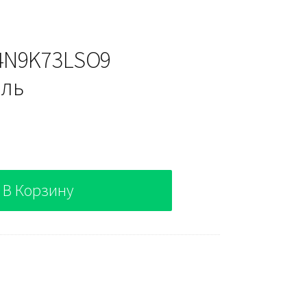
4N9K73LSO9
ель
В Корзину