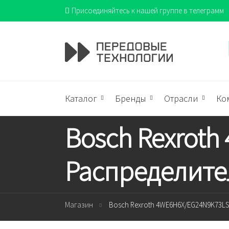
Присоединяйтесь к нашей группе в телеграмм
Каталог
Бренды
Отрасли
Ко
Bosch Rexrot
Распределите
Магазин
Bosch Rexroth 4WE6H6X/EG24N9K73L