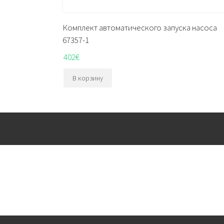
Комплект автоматического запуска насоса
67357-1
402
€
В корзину