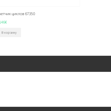
четчик циклов 67350
146
€
В корзину