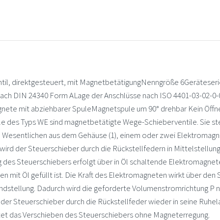
, direktgesteuert, mit MagnetbetätigungNenngröße 6Geräteserie
ch DIN 24340 Form ALage der Anschlüsse nach ISO 4401-03-02-0-0
nete mit abziehbarer SpuleMagnetspule um 90° drehbar Kein Öffn
 des Typs WE sind magnetbetätigte Wege-Schieberventile. Sie ste
Wesentlichen aus dem Gehäuse (1), einem oder zwei Elektromagne
wird der Steuerschieber durch die Rückstellfedern in Mittelstellun
es Steuerschiebers erfolgt über in Öl schaltende Elektromagnete. 
 mit Öl gefüllt ist. Die Kraft des Elektromagneten wirkt über den 
ndstellung. Dadurch wird die geforderte Volumenstromrichtung P n
der Steuerschieber durch die Rückstellfeder wieder in seine Ruhe
ttet das Verschieben des Steuerschiebers ohne Magneterregung.