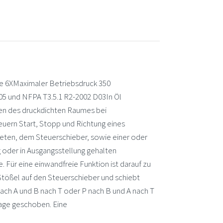
 6XMaximaler Betriebsdruck 350
5 und NFPA T3.5.1 R2-2002 D03In Öl
en des druckdichten Raumes bei
uern Start, Stopp und Richtung eines
ten, dem Steuerschieber, sowie einer oder
g oder in Ausgangsstellung gehalten
Für eine einwandfreie Funktion ist darauf zu
Stößel auf den Steuerschieber und schiebt
ach A und B nach T oder P nach B und A nach T
lage geschoben. Eine