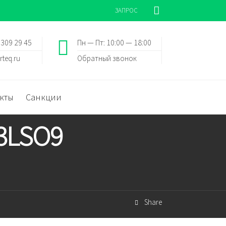
ЗАПРОС
 309 29 45
Пн — Пт: 10:00 — 18:00
rteq.ru
Обратный звонок
кты
Санкции
3LSO9
Share