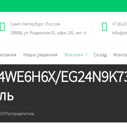
Санкт-Петербург, Россия
+7 (812)
196006, ул. Рощинская 32, офис 201, лит. А.
info@pe
мпания
Наши решения
Магазин
Склад
Конта
h 4WE6H6X/EG24N9K7
ль
SO9 Распределитель