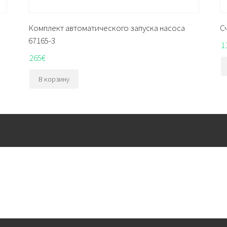
Комплект автоматического запуска насоса
С
67165-3
1
265
€
В корзину