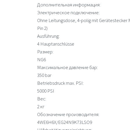
Дополнительная информация:
Электрическое подключение:
Ohne Leitungsdose, 4-polig mit Gerätestecker 
Pin 2)
Ausführung:
4 Hauptanschlüsse
Размер:
NG6
Максимальное давление бар:
350 bar
Betriebsdruck max. PSI:
5000 PSI
Вес:
2 кг
Обозначение производителя:
4WE6H6X/EG24N9K73LSO9