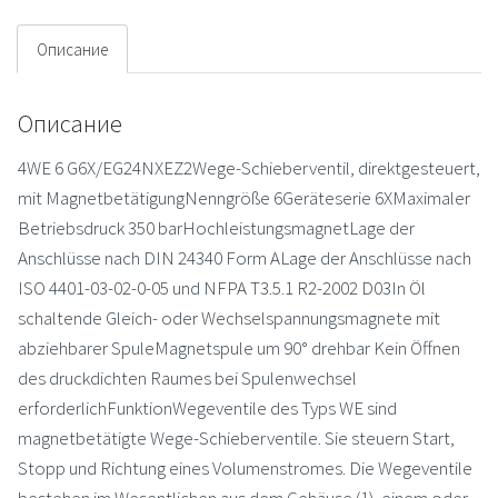
Описание
Описание
4WE 6 G6X/EG24NXEZ2Wege-Schieberventil, direktgesteuert,
mit MagnetbetätigungNenngröße 6Geräteserie 6XMaximaler
Betriebsdruck 350 barHochleistungsmagnetLage der
Anschlüsse nach DIN 24340 Form ALage der Anschlüsse nach
ISO 4401-03-02-0-05 und NFPA T3.5.1 R2-2002 D03In Öl
schaltende Gleich- oder Wechselspannungsmagnete mit
abziehbarer SpuleMagnetspule um 90° drehbar Kein Öffnen
des druckdichten Raumes bei Spulenwechsel
erforderlichFunktionWegeventile des Typs WE sind
magnetbetätigte Wege-Schieberventile. Sie steuern Start,
Stopp und Richtung eines Volumenstromes. Die Wegeventile
bestehen im Wesentlichen aus dem Gehäuse (1), einem oder