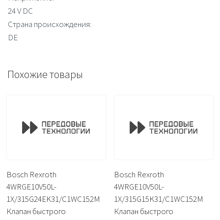
24 V DC
Страна происхождения:
DE
Похожие товары
Bosch Rexroth
Bosch Rexroth
4WRGE10V50L-
4WRGE10V50L-
1X/315G24EK31/C1WC152M
1X/315G15K31/C1WC152M
Клапан быстрого
Клапан быстрого