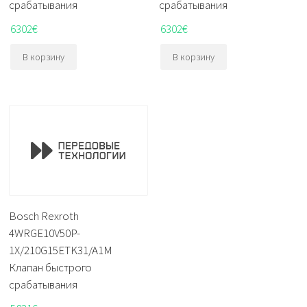
срабатывания
срабатывания
6302
€
6302
€
В корзину
В корзину
Bosch Rexroth
4WRGE10V50P-
1X/210G15ETK31/A1M
Клапан быстрого
срабатывания