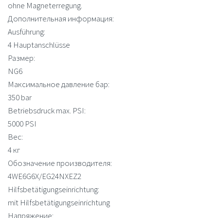
ohne Magneterregung.
Дополнительная информация:
Ausführung:
4 Hauptanschlüsse
Размер:
NG6
Максимальное давление бар:
350 bar
Betriebsdruck max. PSI:
5000 PSI
Вес:
4 кг
Обозначение производителя:
4WE6G6X/EG24NXEZ2
Hilfsbetätigungseinrichtung:
mit Hilfsbetätigungseinrichtung
Напряжение: