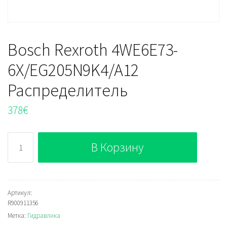
Bosch Rexroth 4WE6E73-
6X/EG205N9K4/A12
Распределитель
378
€
Количество
В Корзину
Bosch
Rexroth
4WE6E73-
6X/EG205N9K4/A12
Артикул:
R900911356
Распределитель
Метка:
Гидравлика