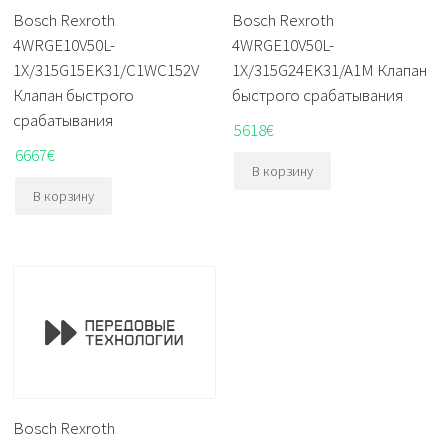
Bosch Rexroth
Bosch Rexroth
4WRGE10V50L-
4WRGE10V50L-
1X/315G15EK31/C1WC152V
1X/315G24EK31/A1M Клапан
Клапан быстрого
быстрого срабатывания
срабатывания
5618
€
6667
€
В корзину
В корзину
Bosch Rexroth