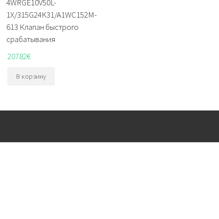
4WRGE10V50L-
1X/315G24K31/A1WC152M-
613 Клапан быстрого
срабатывания
20782
€
В корзину