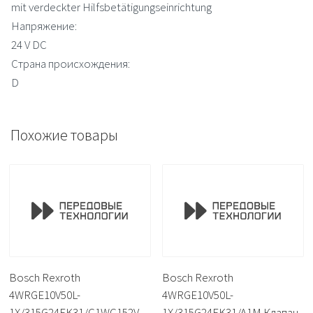
mit verdeckter Hilfsbetätigungseinrichtung
Напряжение:
24 V DC
Страна происхождения:
D
Похожие товары
Bosch Rexroth
Bosch Rexroth
4WRGE10V50L-
4WRGE10V50L-
1X/315G24EK31/C1WC152V
1X/315G24EK31/A1M Клапан