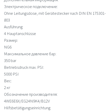
Электрическое подключение:
Ohne Leitungsdose, mit Gerätestecker nach DIN EN 175301-
803
Ausführung:
4 Hauptanschlüsse
Размер:
NG6
Максимальное давление бар:
350 bar
Betriebsdruck max. PSI:
5000 PSI
Вес:
2 кг
Обозначение производителя:
4WE6E6X/EG24N9K4/B12V
Hilfsbetätigungseinrichtung: