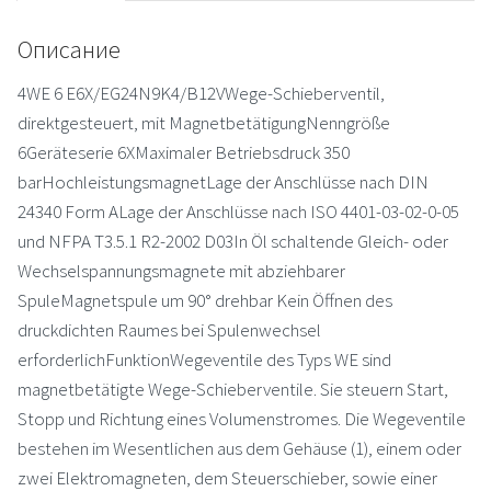
Описание
4WE 6 E6X/EG24N9K4/B12VWege-Schieberventil,
direktgesteuert, mit MagnetbetätigungNenngröße
6Geräteserie 6XMaximaler Betriebsdruck 350
barHochleistungsmagnetLage der Anschlüsse nach DIN
24340 Form ALage der Anschlüsse nach ISO 4401-03-02-0-05
und NFPA T3.5.1 R2-2002 D03In Öl schaltende Gleich- oder
Wechselspannungsmagnete mit abziehbarer
SpuleMagnetspule um 90° drehbar Kein Öffnen des
druckdichten Raumes bei Spulenwechsel
erforderlichFunktionWegeventile des Typs WE sind
magnetbetätigte Wege-Schieberventile. Sie steuern Start,
Stopp und Richtung eines Volumenstromes. Die Wegeventile
bestehen im Wesentlichen aus dem Gehäuse (1), einem oder
zwei Elektromagneten, dem Steuerschieber, sowie einer