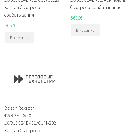
Клапан быстрого
быстрого срабатывания
срабатывания
5618
€
6667
€
В корзину
В корзину
Bosch Rexroth
4WRGE10V50L-
1X/315G24EK31/C1M-202
Клапан быстрого