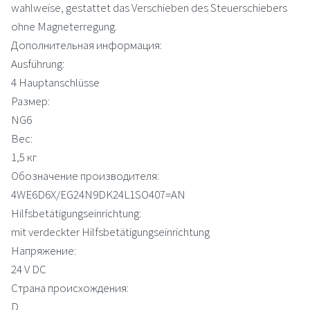
wahlweise, gestattet das Verschieben des Steuerschiebers
ohne Magneterregung.
Дополнительная информация:
Ausführung:
4 Hauptanschlüsse
Размер:
NG6
Вес:
1,5 кг
Обозначение производителя:
4WE6D6X/EG24N9DK24L1SO407=AN
Hilfsbetätigungseinrichtung:
mit verdeckter Hilfsbetätigungseinrichtung
Напряжение:
24 V DC
Страна происхождения:
D