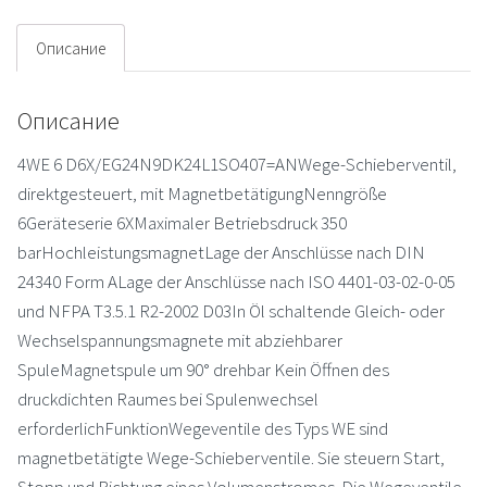
Описание
Описание
4WE 6 D6X/EG24N9DK24L1SO407=ANWege-Schieberventil,
direktgesteuert, mit MagnetbetätigungNenngröße
6Geräteserie 6XMaximaler Betriebsdruck 350
barHochleistungsmagnetLage der Anschlüsse nach DIN
24340 Form ALage der Anschlüsse nach ISO 4401-03-02-0-05
und NFPA T3.5.1 R2-2002 D03In Öl schaltende Gleich- oder
Wechselspannungsmagnete mit abziehbarer
SpuleMagnetspule um 90° drehbar Kein Öffnen des
druckdichten Raumes bei Spulenwechsel
erforderlichFunktionWegeventile des Typs WE sind
magnetbetätigte Wege-Schieberventile. Sie steuern Start,
Stopp und Richtung eines Volumenstromes. Die Wegeventile