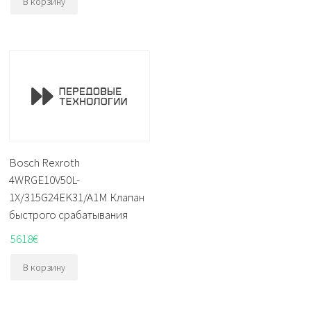
В корзину
Bosch Rexroth
4WRGE10V50L-
1X/315G24EK31/A1M Клапан
быстрого срабатывания
5618
€
В корзину