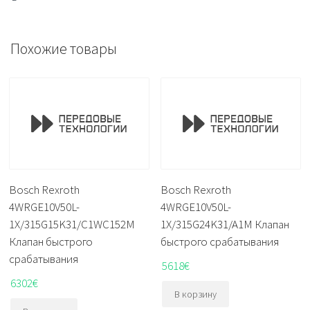
Похожие товары
Bosch Rexroth
Bosch Rexroth
4WRGE10V50L-
4WRGE10V50L-
1X/315G15K31/C1WC152M
1X/315G24K31/A1M Клапан
Клапан быстрого
быстрого срабатывания
срабатывания
5618
€
6302
€
В корзину