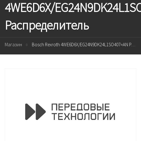
4WE6D6X/EG24N9DK24L1S
Распределитель
Магазин
Bosch Rexroth 4WE6D6X/EG24N9DK24L1SO407=AN Распределитель