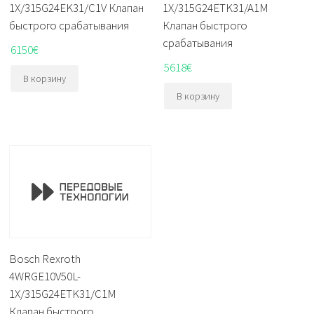
1X/315G24EK31/C1V Клапан
1X/315G24ETK31/A1M
быстрого срабатывания
Клапан быстрого
срабатывания
6150
€
5618
€
В корзину
В корзину
Bosch Rexroth
4WRGE10V50L-
1X/315G24ETK31/C1M
Клапан быстрого