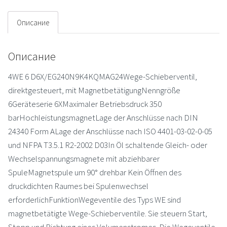
Описание
Описание
4WE 6 D6X/EG240N9K4KQMAG24Wege-Schieberventil,
direktgesteuert, mit MagnetbetätigungNenngröße
6Geräteserie 6XMaximaler Betriebsdruck 350
barHochleistungsmagnetLage der Anschlüsse nach DIN
24340 Form ALage der Anschlüsse nach ISO 4401-03-02-0-05
und NFPA T3.5.1 R2-2002 D03In Öl schaltende Gleich- oder
Wechselspannungsmagnete mit abziehbarer
SpuleMagnetspule um 90° drehbar Kein Öffnen des
druckdichten Raumes bei Spulenwechsel
erforderlichFunktionWegeventile des Typs WE sind
magnetbetätigte Wege-Schieberventile. Sie steuern Start,
Stopp und Richtung eines Volumenstromes. Die Wegeventile