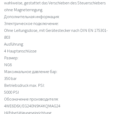
wahlweise, gestattet das Verschieben des Steuerschiebers
ohne Magneterregung.
Дополнительная информация:
Электрическое подключение:
Ohne Leitungsdose, mit Gerätestecker nach DIN EN 175301-
803
Ausführung:
4 Hauptanschlüsse
Размер:
NG6
Максимальное давление бар:
350 bar
Betriebsdruck max. PSI:
5000 PSI
Обозначение производителя:
4WE6D6X/EG240N9K4KQMAG24
Hilfsbetätigungseinrichtung: