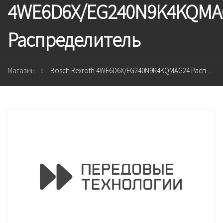
4WE6D6X/EG240N9K4KQMA
Распределитель
Магазин
Bosch Rexroth 4WE6D6X/EG240N9K4KQMAG24 Распределитель