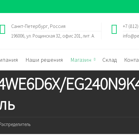
Санкт-Петербург, Россия
+7 (812)
196006, ул. Рощинская 32, офис 201, лит. А.
info@pe
мпания
Наши решения
Магазин
Склад
Конта
h 4WE6D6X/EG240N9K
ль
Распределитель