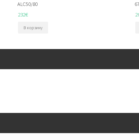
ALC50/80
6
232
€
2
В корзину