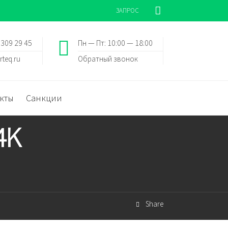
ЗАПРОС
 309 29 45
Пн — Пт: 10:00 — 18:00
rteq.ru
Обратный звонок
кты
Санкции
4K
Share