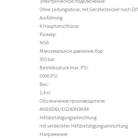
Электрическое подключение:
Ohne Leitungsdose, mit Gerätestecker nach D
Ausführung:
4 Hauptanschlüsse
Размер:
NG6
Максимальное давление бар:
350 bar
Betriebsdruck max. PSI:
5000 PSI
Вес:
1,4 кг
Обозначение производителя:
4WE6D6X/EG240N9K4K
Hilfsbetätigungseinrichtung:
mit verdeckter Hilfsbetätigungseinrichtung
Напряжение: