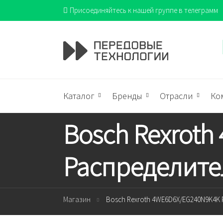
Присоединяйтесь к нашей группе в телеграмм
Каталог
Бренды
Отрасли
Ко
Bosch Rexrot
Распределите
Магазин
Bosch Rexroth 4WE6D6X/EG240N9K4K 