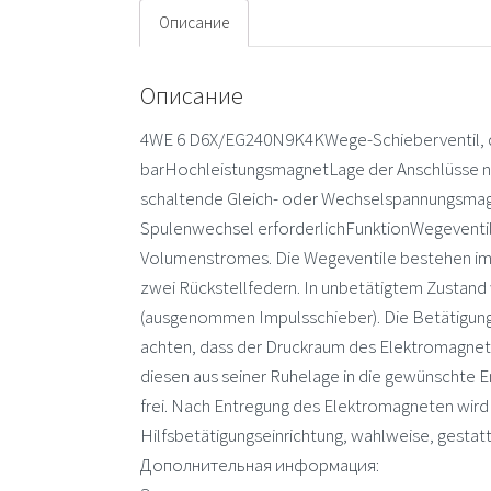
Описание
Описание
4WE 6 D6X/EG240N9K4KWege-Schieberventil, di
barHochleistungsmagnetLage der Anschlüsse na
schaltende Gleich- oder Wechselspannungsmag
Spulenwechsel erforderlichFunktionWegeventile
Volumenstromes. Die Wegeventile bestehen im 
zwei Rückstellfedern. In unbetätigtem Zustand 
(ausgenommen Impulsschieber). Die Betätigung d
achten, dass der Druckraum des Elektromagneten
diesen aus seiner Ruhelage in die gewünschte E
frei. Nach Entregung des Elektromagneten wird 
Hilfsbetätigungseinrichtung, wahlweise, gesta
Дополнительная информация: