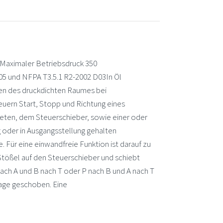
Maximaler Betriebsdruck 350
5 und NFPA T3.5.1 R2-2002 D03In Öl
en des druckdichten Raumes bei
uern Start, Stopp und Richtung eines
ten, dem Steuerschieber, sowie einer oder
g oder in Ausgangsstellung gehalten
Für eine einwandfreie Funktion ist darauf zu
Stößel auf den Steuerschieber und schiebt
ach A und B nach T oder P nach B und A nach T
lage geschoben. Eine