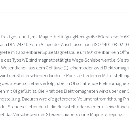
rektgesteuert, mit MagnetbetätigungNenngröße 6Geräteserie 6X
ch DIN 24340 Form ALage der Anschlüsse nach ISO 4401-03-02-0-0
nete mit abziehbarer SpuleMagnetspule um 90° drehbar Kein Öffn
 des Typs WE sind magnetbetätigte Wege-Schieberventile. Sie ste
Wesentlichen aus dem Gehäuse (1), einem oder zwei Elektromagne
wird der Steuerschieber durch die Rückstellfedern in Mittelstellun
es Steuerschiebers erfolgt über in Öl schaltende Elektromagnete. 
 mit Öl gefüllt ist. Die Kraft des Elektromagneten wirkt über den 
ndstellung. Dadurch wird die geforderte Volumenstromrichtung P n
der Steuerschieber durch die Rückstellfeder wieder in seine Ruhe
ttet das Verschieben des Steuerschiebers ohne Magneterregung.