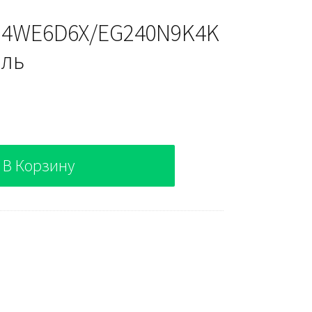
h 4WE6D6X/EG240N9K4K
ель
В Корзину